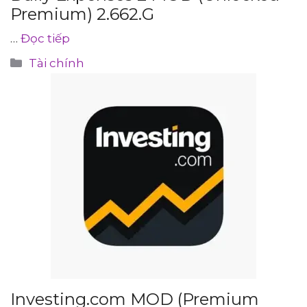
Premium) 2.662.G
…
Đọc tiếp
Danh
Tài chính
mục
Investing.com MOD (Premium