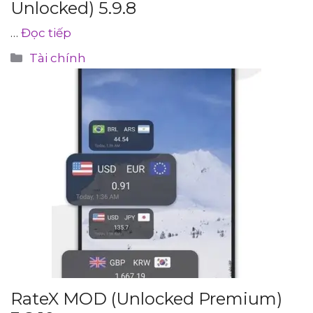
Unlocked) 5.9.8
…
Đọc tiếp
Danh
Tài chính
mục
RateX MOD (Unlocked Premium)