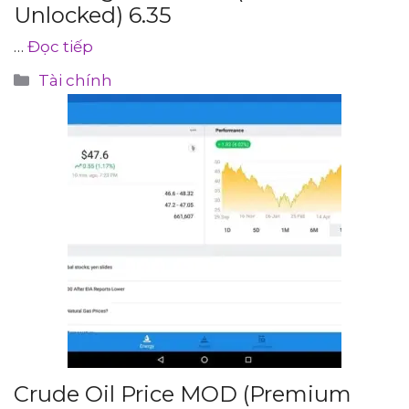
Unlocked) 6.35
…
Đọc tiếp
Danh
Tài chính
mục
Crude Oil Price MOD (Premium