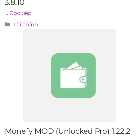
3.8.10
…
Đọc tiếp
Danh
Tài chính
mục
Monefy MOD (Unlocked Pro) 1.22.2