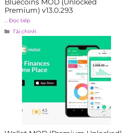
Bluecoins MOD (Unlocked
Premium) v13.0.293
…
Đọc tiếp
Danh
Tài chính
mục