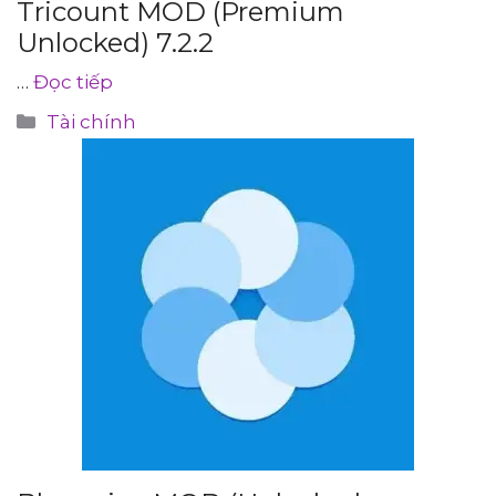
Tricount MOD (Premium
Unlocked) 7.2.2
…
Đọc tiếp
Danh
Tài chính
mục