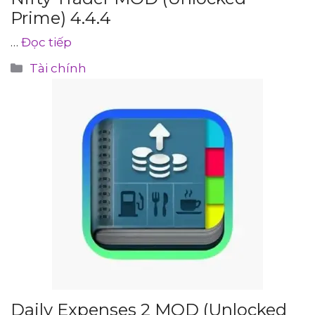
Prime) 4.4.4
…
Đọc tiếp
Danh
Tài chính
mục
Daily Expenses 2 MOD (Unlocked