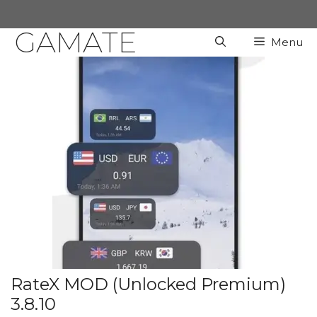
Chuyển
đến
GAMATE
Menu
nội
dung
RateX MOD (Unlocked Premium)
3.8.10