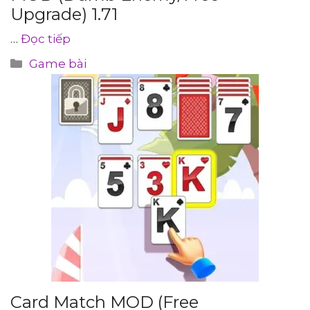
Upgrade) 1.71
…
Đọc tiếp
Danh
Game bài
mục
Card Match MOD (Free