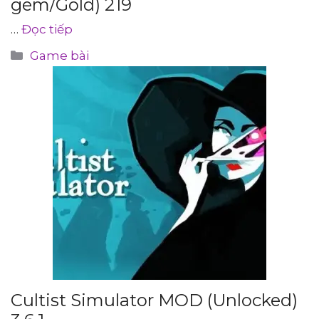
gem/Gold) 219
…
Đọc tiếp
Danh
Game bài
mục
Cultist Simulator MOD (Unlocked)