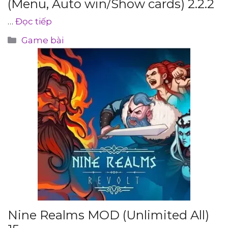
(Menu, Auto win/Show cards) 2.2.2
…
Đọc tiếp
Danh
Game bài
mục
Nine Realms MOD (Unlimited All)