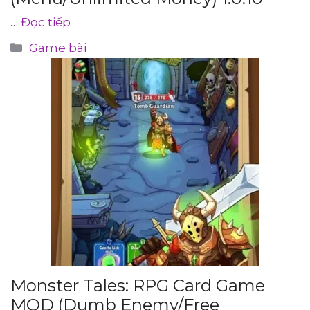
…
Đọc tiếp
Danh
Game bài
mục
Monster Tales: RPG Card Game
MOD (Dumb Enemy/Free