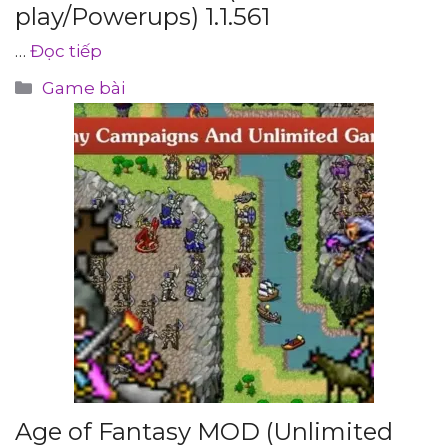
play/Powerups) 1.1.561
…
Đọc tiếp
Danh
Game bài
mục
Age of Fantasy MOD (Unlimited