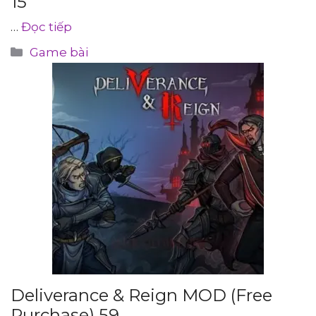
15
…
Đọc tiếp
Danh
Game bài
mục
Deliverance & Reign MOD (Free
Purchase) 59