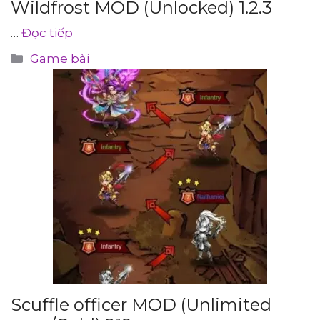
Wildfrost MOD (Unlocked) 1.2.3
…
Đọc tiếp
Danh
Game bài
mục
Scuffle officer MOD (Unlimited