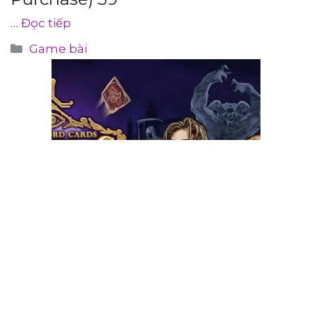
…
Đọc tiếp
Danh
Game bài
mục
Spellsword Cards MOD (Free
Purchase) 1.83