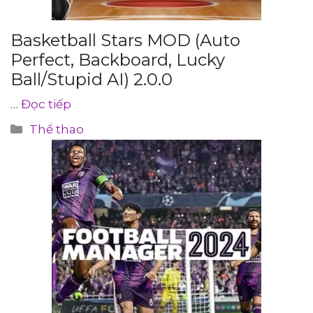
Basketball Stars MOD (Auto
Perfect, Backboard, Lucky
Ball/Stupid AI) 2.0.0
…
Đọc tiếp
Danh
Thể thao
mục