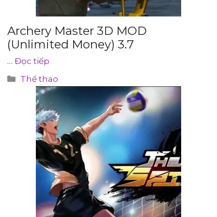
Archery Master 3D MOD
(Unlimited Money) 3.7
…
Đọc tiếp
Danh
Thể thao
mục