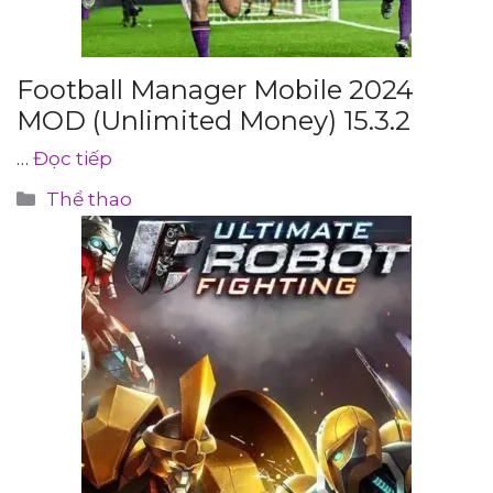
Football Manager Mobile 2024
MOD (Unlimited Money) 15.3.2
…
Đọc tiếp
Danh
Thể thao
mục