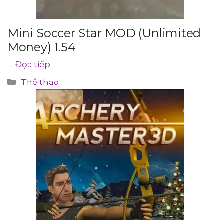
Mini Soccer Star MOD (Unlimited
Money) 1.54
…
Đọc tiếp
Danh
Thể thao
mục