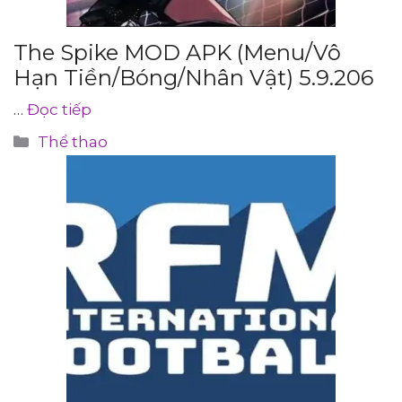
The Spike MOD APK (Menu/Vô
Hạn Tiền/Bóng/Nhân Vật) 5.9.206
…
Đọc tiếp
Danh
Thể thao
mục