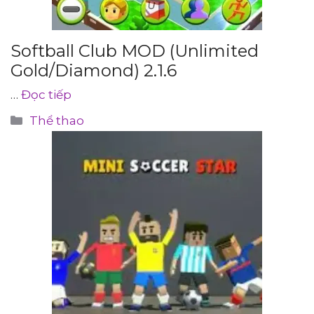
Softball Club MOD (Unlimited
Gold/Diamond) 2.1.6
…
Đọc tiếp
Danh
Thể thao
mục