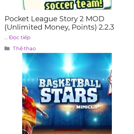
Pocket League Story 2 MOD
(Unlimited Money, Points) 2.2.3
…
Đọc tiếp
Danh
Thể thao
mục