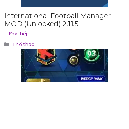
International Football Manager
MOD (Unlocked) 2.11.5
…
Đọc tiếp
Danh
Thể thao
mục