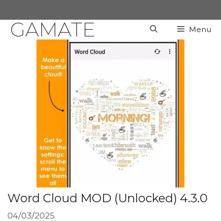
Chuyển
đến
GAMATE
Menu
nội
dung
Word Cloud MOD (Unlocked) 4.3.0
04/03/2025