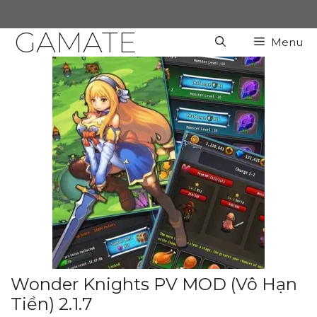
Chuyển
đến
GAMATE
Menu
nội
dung
Wonder Knights PV MOD (Vô Hạn
Tiền) 2.1.7