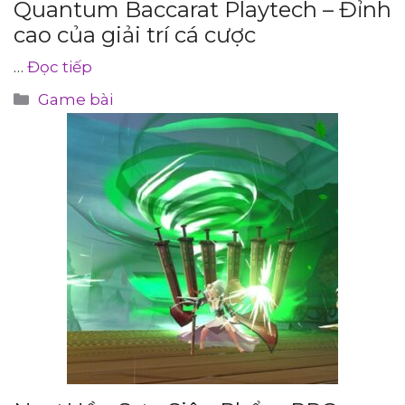
Quantum Baccarat Playtech – Đỉnh
cao của giải trí cá cược
…
Đọc tiếp
Danh
Game bài
mục