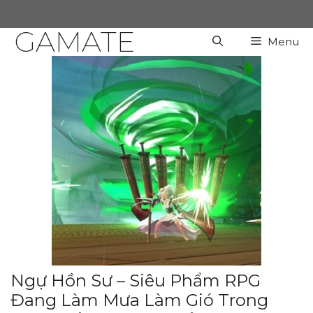
Chuyển
đến
GAMATE
Menu
nội
dung
Ngự Hồn Sư – Siêu Phẩm RPG
Đang Làm Mưa Làm Gió Trong