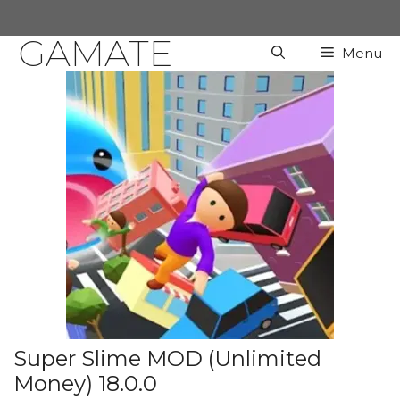
Chuyển
đến
GAMATE
Menu
nội
dung
Super Slime MOD (Unlimited
Money) 18.0.0