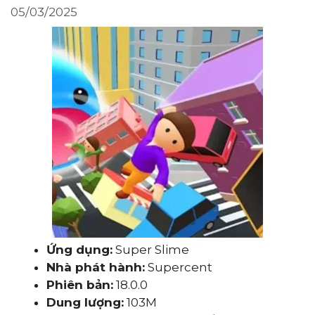
05/03/2025
Ứng dụng:
Super Slime
Nhà phát hành:
Supercent
Phiên bản:
18.0.0
Dung lượng:
103M