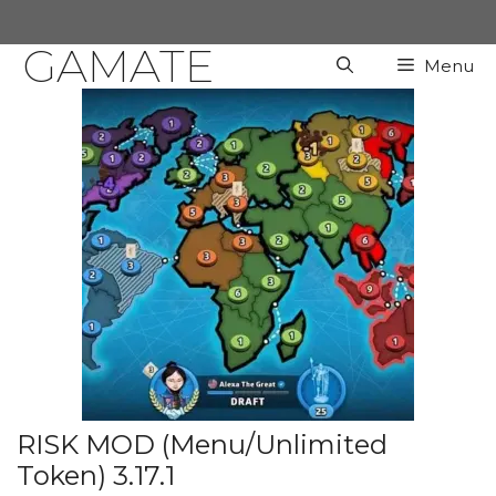
Chuyển
đến
GAMATE
Menu
nội
dung
RISK MOD (Menu/Unlimited
Token) 3.17.1