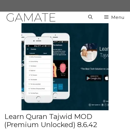
Chuyển
đến
GAMATE
Menu
nội
dung
Learn Quran Tajwid MOD
(Premium Unlocked) 8.6.42