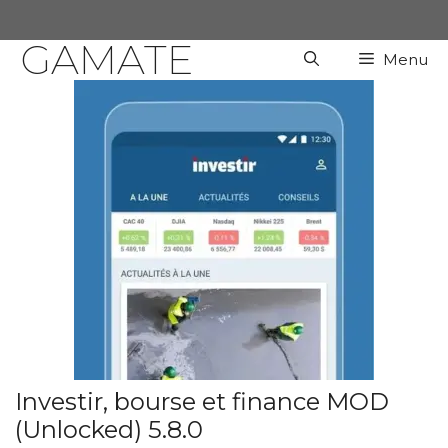
Chuyển
đến
GAMATE
Menu
nội
dung
Investir, bourse et finance MOD
(Unlocked) 5.8.0