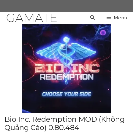
Chuyển
đến
GAMATE
Menu
nội
dung
Bio Inc. Redemption MOD (Không
Quảng Cáo) 0.80.484