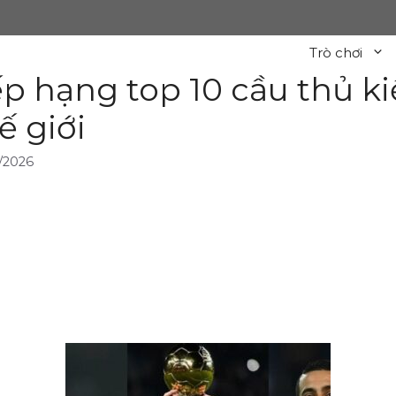
Trò chơi
p hạng top 10 cầu thủ ki
ế giới
/2026