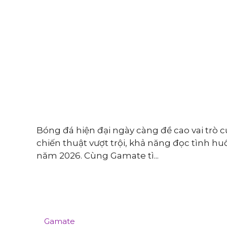
Bóng đá hiện đại ngày càng đề cao vai trò 
chiến thuật vượt trội, khả năng đọc tình hu
năm 2026. Cùng Gamate tì...
Gamate