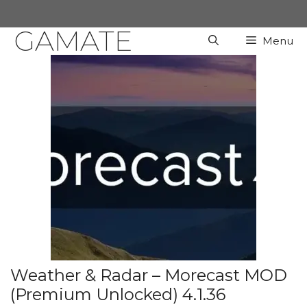
Chuyển
đến
GAMATE
Menu
nội
dung
Weather & Radar – Morecast MOD
(Premium Unlocked) 4.1.36