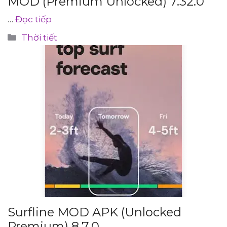
MOD (Premium Unlocked) 7.32.0
…
Đọc tiếp
Danh
Thời tiết
mục
Surfline MOD APK (Unlocked
Premium) 8.7.0