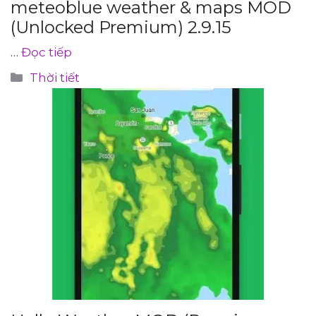
meteoblue weather & maps MOD
(Unlocked Premium) 2.9.15
…
Đọc tiếp
Danh
Thời tiết
mục