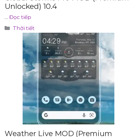
Unlocked) 10.4
…
Đọc tiếp
Danh
Thời tiết
mục
Weather Live MOD (Premium