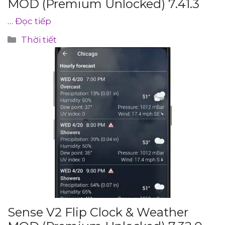
MOD (Premium Unlocked) 7.41.3
…
Đọc tiếp
Danh
Thời tiết
mục
Sense V2 Flip Clock & Weather