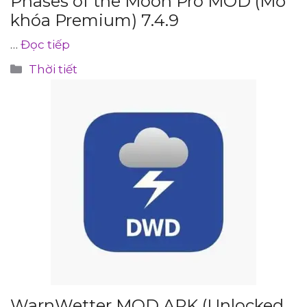
Phases of the Moon Pro MOD (Mở
khóa Premium) 7.4.9
…
Đọc tiếp
Danh
Thời tiết
mục
WarnWetter MOD APK (Unlocked