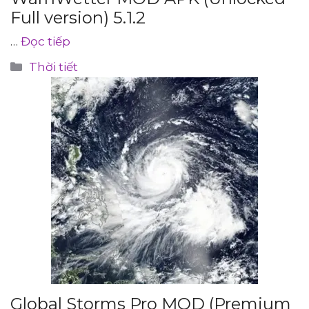
Full version) 5.1.2
…
Đọc tiếp
Danh
Thời tiết
mục
Global Storms Pro MOD (Premium