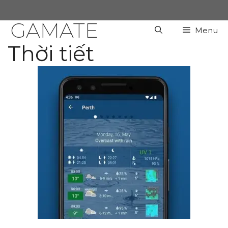
Chuyển
đến
GAMATE
Menu
nội
dung
Thời tiết