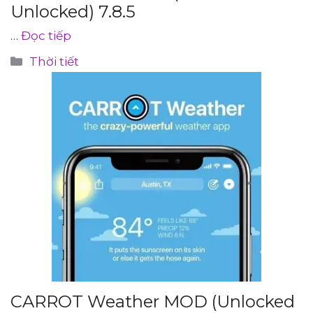
Unlocked) 7.8.5
…
Đọc tiếp
Danh
Thời tiết
mục
CARROT Weather MOD (Unlocked