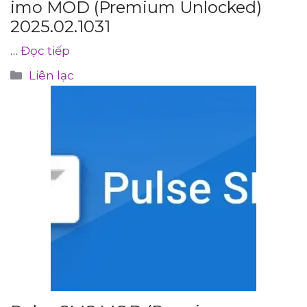
imo MOD (Premium Unlocked)
2025.02.1031
…
Đọc tiếp
Danh
Liên lạc
mục