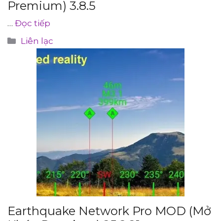
Premium) 3.8.5
…
Đọc tiếp
Danh
Liên lạc
mục
Earthquake Network Pro MOD (Mở