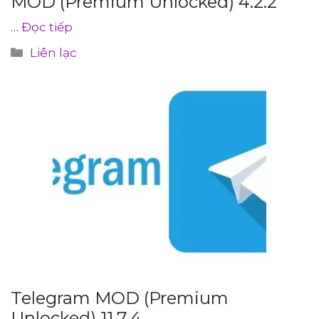
MOD (Premium Unlocked) 4.2.2
…
Đọc tiếp
Danh
Liên lạc
mục
Telegram MOD (Premium
Unlocked) 11.7.4