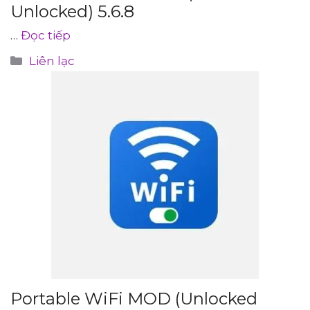
Unlocked) 5.6.8
…
Đọc tiếp
Danh
Liên lạc
mục
Portable WiFi MOD (Unlocked