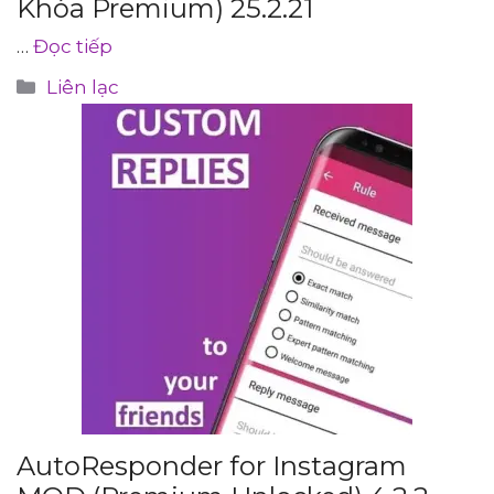
Khóa Premium) 25.2.21
…
Đọc tiếp
Danh
Liên lạc
mục
AutoResponder for Instagram