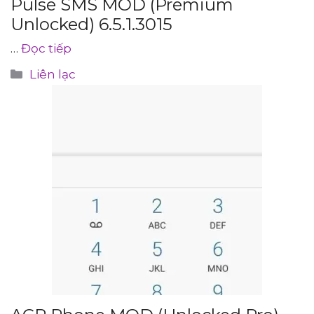
Pulse SMS MOD (Premium
Unlocked) 6.5.1.3015
…
Đọc tiếp
Danh
Liên lạc
mục