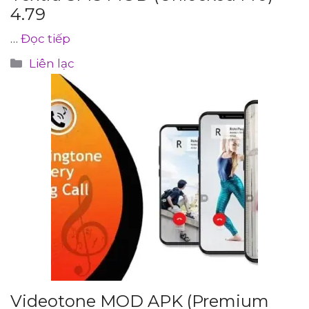
4.79
…
Đọc tiếp
Danh
Liên lạc
mục
Videotone MOD APK (Premium