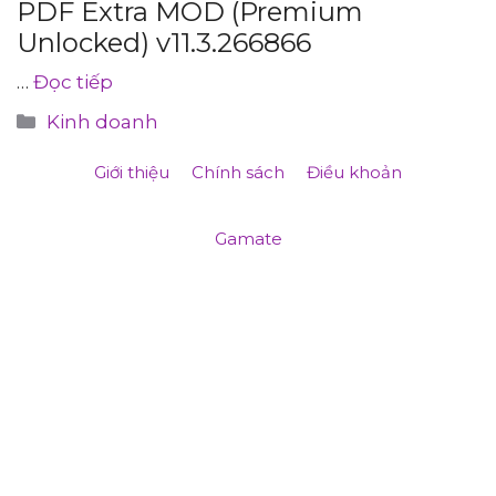
PDF Extra MOD (Premium
Unlocked) v11.3.266866
…
Đọc tiếp
Danh
Kinh doanh
mục
Giới thiệu
Chính sách
Điều khoản
Gamate