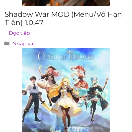
Shadow War MOD (Menu/Vô Hạn
Tiền) 1.0.47
…
Đọc tiếp
Danh
Nhập vai
mục