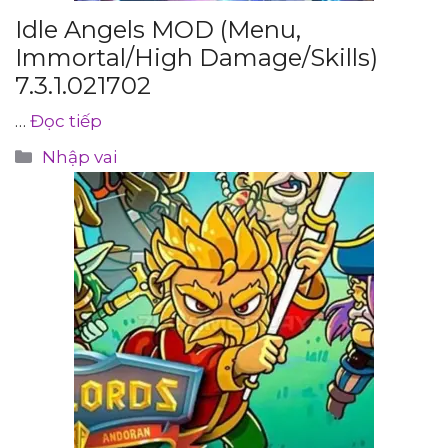
Idle Angels MOD (Menu,
Immortal/High Damage/Skills)
7.3.1.021702
…
Đọc tiếp
Danh
Nhập vai
mục