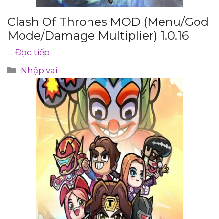
Clash Of Thrones MOD (Menu/God
Mode/Damage Multiplier) 1.0.16
…
Đọc tiếp
Danh
Nhập vai
mục