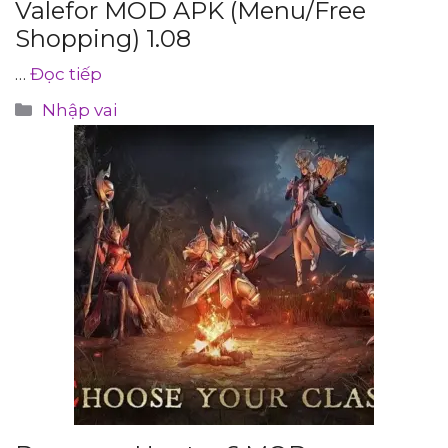
Valefor MOD APK (Menu/Free
Shopping) 1.08
…
Đọc tiếp
Danh
Nhập vai
mục