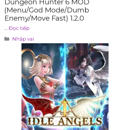
Dungeon Hunter 6 MOD
(Menu/God Mode/Dumb
Enemy/Move Fast) 1.2.0
…
Đọc tiếp
Danh
Nhập vai
mục