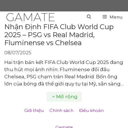
Chuyển
đến
GAMATE
Menu
nội
dung
Nhận Định FIFA Club World Cup
2025 – PSG vs Real Madrid,
Fluminense vs Chelsea
08/07/2025
Hai trận bán kết FIFA Club World Cup 2025 đang
thu hút mọi ánh nhìn: Fluminense đối đầu
Chelsea, PSG chạm trán Real Madrid. Bốn ông
lớn của bóng đá thế giới quy tụ tại Mỹ, sẵn sàng
tạo nên những màn thư hùng rực lửa. Để biết
Mở rộng
thêm các giải đấu, bạn có thể xem thêm tại
https://iubongda.com/blog Liệu F...
Giới thiệu
Chính sách
Điều khoản
Gamate